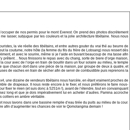
s’occuper de nos permis pour le mont Everest. On prend des photos discrètement
 lasser, subjugue par les couleurs et la jolie architecture tibétaine. Nous nous
tes, la vie réelle des tibétains, et entre autres gouter du vrai thé au beurre de
 la coutume, notre hôte (la femme du fils du frère de Lobsang) nous ressert dès
oliment, et avec le sourire, même si je l’aide en buvant beaucoup de ma tasse afin
’y prêtent… Nous finissons le repas avec du chang, sorte de biere d’orge maison,
la cour avec de l’orge en train de bouillir dans un four solaire au milieu, le temple
que que chacun dort dans une pièce de la maison, par groupe de deux à quatre, et
ouses de vaches en train de sécher afin de servir de combustible puis reprenons la
4x4, une dizaine de vendeurs tibétains nous harcèle, en étant vraiment proches de
 de drapeaux. Il nous reste encore à le fixer, et nous préférons le faire nous-
 fixer le mien (et suis donc à 5251m !), avant de l’étendre, tout en convainquant
ssez long et que je dois impérativement lui en acheter d’autres. Pamina accroche
 colliers en ambre véritable.
nous lavons dans une bassine remplie d’eau tirée du puits au milieu de la cour.
ambre afin d’augmenter les chances de voir le Qomolangma demain !