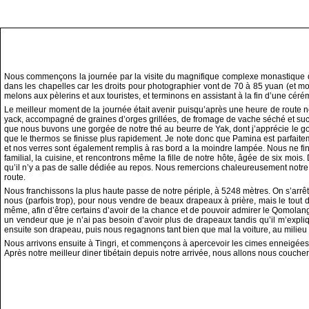
Nous commençons la journée par la visite du magnifique complexe monastique de
dans les chapelles car les droits pour photographier vont de 70 à 85 yuan (et m
melons aux pèlerins et aux touristes, et terminons en assistant à la fin d’une c
Le meilleur moment de la journée était avenir puisqu’après une heure de route no
yack, accompagné de graines d’orges grillées, de fromage de vache séché et suc
que nous buvons une gorgée de notre thé au beurre de Yak, dont j’apprécie le gout
que le thermos se finisse plus rapidement. Je note donc que Pamina est parfaite
et nos verres sont également remplis à ras bord a la moindre lampée. Nous ne finisso
familial, la cuisine, et rencontrons même la fille de notre hôte, âgée de six m
qu’il n’y a pas de salle dédiée au repos. Nous remercions chaleureusement notre h
route.
Nous franchissons la plus haute passe de notre périple, à 5248 mètres. On s’arrê
nous (parfois trop), pour nous vendre de beaux drapeaux à prière, mais le tout
même, afin d’être certains d’avoir de la chance et de pouvoir admirer le Qomolan
un vendeur que je n’ai pas besoin d’avoir plus de drapeaux tandis qu’il m’expli
ensuite son drapeau, puis nous regagnons tant bien que mal la voiture, au milieu 
Nous arrivons ensuite à Tingri, et commençons à apercevoir les cimes enneigées
Après notre meilleur diner tibétain depuis notre arrivée, nous allons nous couc