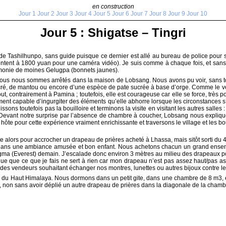
en construction
Jour 1
Jour 2
Jour 3
Jour 4
Jour 5
Jour 6
Jour 7
Jour 8
Jour 9
Jour 10
Jour 5 : Shigatse – Tingri
 Tashilhunpo, sans guide puisque ce dernier est allé au bureau de police pour 
ontent à 1800 yuan pour une caméra vidéo). Je suis comme à chaque fois, et sans me
érémonie de moines Gelugpa (bonnets jaunes).
us nous sommes arrêtés dans la maison de Lobsang. Nous avons pu voir, sans touris
ré, de mantou ou encore d’une espèce de pate sucrée à base d’orge. Comme le veut
, contrairement à Pamina ; toutefois, elle est courageuse car elle se force, très p
ment capable d’ingurgiter des éléments qu’elle abhorre lorsque les circonstances s
ns toutefois pas la bouilloire et terminons la visite en visitant les autres salles : 
ois. Devant notre surprise par l’absence de chambre à coucher, Lobsang nous expli
ôte pour cette expérience vraiment enrichissante et traversons le village et les b
te alors pour accrocher un drapeau de prières acheté à Lhassa, mais sitôt sorti du 
 dans une ambiance amusée et bon enfant. Nous achetons chacun un grand ensemble
gma (Everest) demain. J’escalade donc environ 3 mètres au milieu des drapeaux pour
que que ce que je fais ne sert à rien car mon drapeau n’est pas assez haut/pas a
des vendeurs souhaitant échanger nos montres, lunettes ou autres bijoux contre les
 du Haut Himalaya. Nous dormons dans un petit gite, dans une chambre de 8 m3, et 
her, non sans avoir déplié un autre drapeau de prières dans la diagonale de la ch