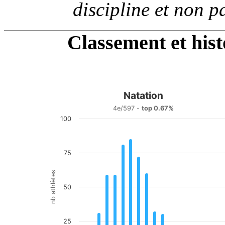
discipline et non p
Classement et his
Natation
Natation
4e/597 -
top 0.67%
100
Bar chart with 20 bars.
4e/597 - top 0.67%
View as data table, Natation
The chart has 1 X axis displaying categories.
75
The chart has 1 Y axis displaying nb athlètes. Data ranges
nb athlètes
50
25