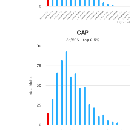
0
01:15:00-01:18:50
01:34:10-01:38:00
01:53:20-01:57:10
02:12:30-02:16
01:03:30-01:07:20
01:22:40-01:26:30
01:41:50-01:45:40
02:01:00-02:04:50
01:11:10-01:15:00
01:30:20-01:34:10
01:49:30-01:53:20
02:08:40-02:12:30
01:57:10-02:01:00
02:16:
01:18:50-01:22:40
01:38:00-01:41:50
01:07:20-01:11:10
01:26:30-01:30:20
01:45:40-01:49:30
02:04:50-02:08:40
Highchar
End of interactive chart.
CAP
CAP
3e/596 -
top 0.5%
100
Bar chart with 20 bars.
3e/596 - top 0.5%
View as data table, CAP
The chart has 1 X axis displaying categories.
75
The chart has 1 Y axis displaying nb athlètes. Data ranges
nb athlètes
50
25
0