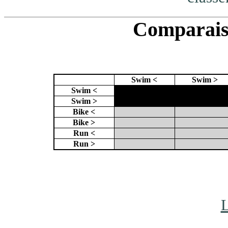
Comparaiso
Swim <
Swim >
Swim <
X
X
Swim >
X
Bike <
Bike >
Run <
Run >
L