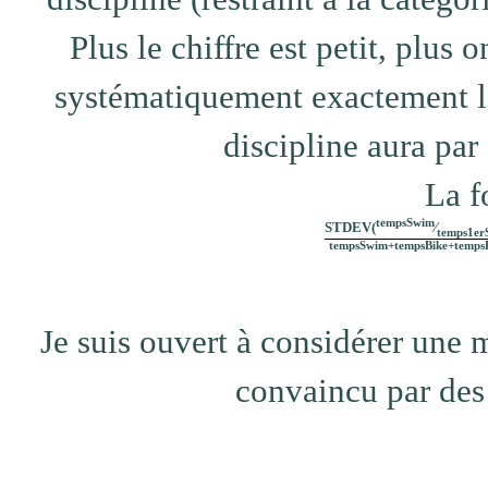
Plus le chiffre est petit, plus
systématiquement exactement l
discipline aura par
La f
tempsSwim
STDEV(
⁄
temps1er
tempsSwim+tempsBike+temps
Je suis ouvert à considérer une me
convaincu par des 