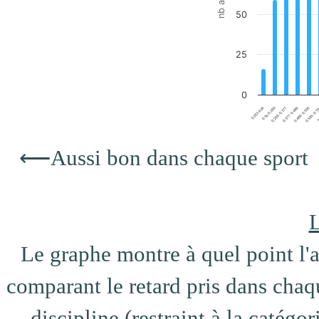
50
25
0
0.377-0.486
0.051-0.16
0.595-0.7
0.269-0.377
0.486-0.595
0.16-0.269
0
End of interactive chart.
⟵
Aussi bon dans chaque sport
L
Le graphe montre à quel point l'at
comparant le retard pris dans chaqu
discipline (restraint à la catégo