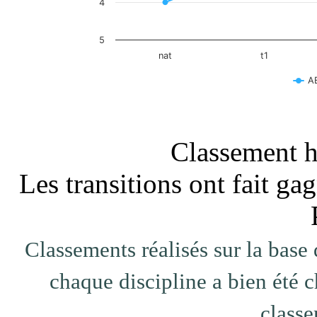
4
5
nat
t1
A
End of interactive chart.
Classement ho
Les transitions ont fait
Classements réalisés sur la base 
chaque discipline a bien été c
classe