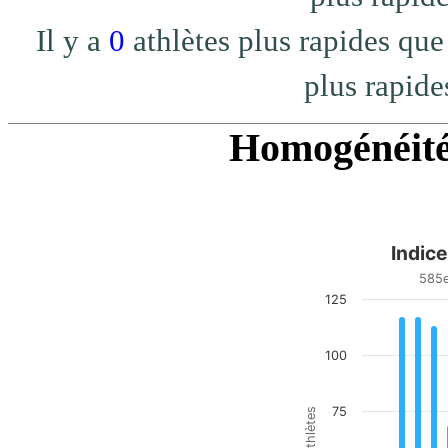
Il y a
0
athlètes plus rapides q
plus rapide
Homogénéité 
Indic
Indice d homogénéité
585
125
Bar chart with 20 bars.
585e/596 - top 98.15%
View as data table, Indic
100
The chart has 1 X axis di
The chart has 1 Y axis di
75
nb athlètes