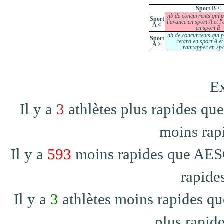
Sport B <
nb de concurrents qui 
Sport
l'avance en sport A et l
A <
en sport B
nb de concurrents qui 
Sport
retard en sport A et
A >
rattrapper en sp
Ex
Il y a
3
athlètes plus rapides q
moins rap
Il y a
593
moins rapides que AES
rapide
Il y a
3
athlètes moins rapides 
plus rapide