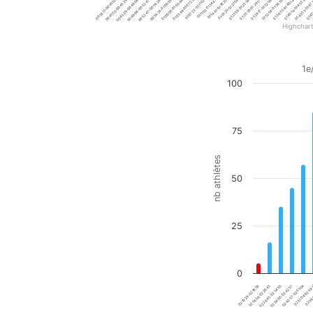
00:49:08-00:52:47
01:07:23-01:11:02
01:25:38-01:29:17
01:43:53-01:47
00:38:11-00:41:50
00:56:26-01:00:05
01:14:41-01:18:20
01:32:56-01:36:35
00:45:29-00:49:08
01:03:44-01:07:23
01:21:59-01:25:38
01:40:14-01:43:53
00:52:47-00:56:26
01:11:02-01:14:41
01:29:17-01:32:56
01:47
00:41:50-00:45:29
01:00:05-01:03:44
01:18:20-01:21:59
01:36:35-01:40:14
Highchar
End of interactive chart.
Total
1e
100
Bar chart with 20 bars.
1e/597 - top 0.17%
View as data table, Total
The chart has 1 X axis di
75
The chart has 1 Y axis di
nb athlètes
50
25
0
02:34:50-02:42:57
02:10:29-02:18:36
02:51:04-02:59:
02:26:43-02:34:50
02:42:57-02:51:04
02:18:36-02:26:43
02:59: