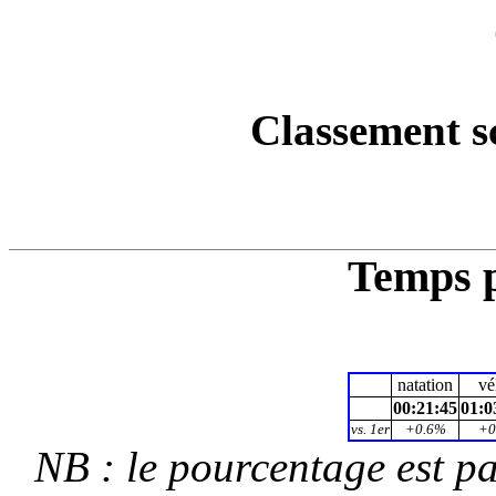
Classement s
Temps p
natation
vé
00:21:45
01:0
vs. 1er
+0.6%
+
NB : le pourcentage est p