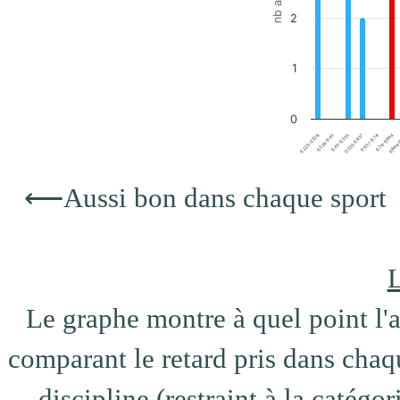
2
1
0
0.326-0.43
0.844-
0.637-0.74
0.43-0.533
0.223-0.326
0.74-0.844
0.533-0.637
End of interactive chart.
⟵
Aussi bon dans chaque sport
L
Le graphe montre à quel point l'at
comparant le retard pris dans chaqu
discipline (restraint à la catégo