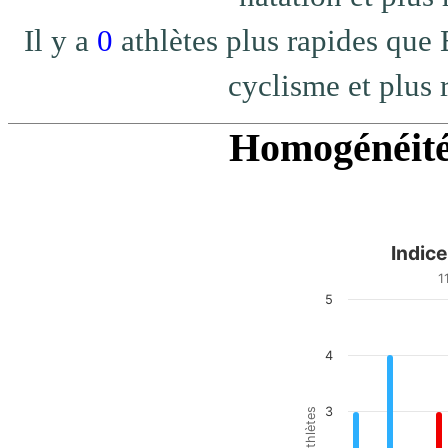
Il y a
0
athlètes plus rapides
cyclisme et plus 
Homogénéité 
Indic
Indice d homogénéité
1
5
Bar chart with 20 bars.
11e/20 - top 55%
View as data table, Indic
4
The chart has 1 X axis di
The chart has 1 Y axis di
3
nb athlètes