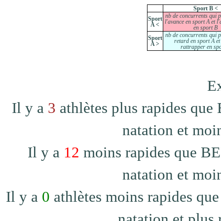
Sport B <
nb de concurrents qui 
Sport
l'avance en sport A et l
A <
en sport B
nb de concurrents qui 
Sport
retard en sport A et
A >
rattrapper en sp
Ex
Il y a
3
athlètes plus rapides
natation et moi
Il y a
12
moins rapides que
natation et moi
Il y a
0
athlètes moins rapides
natation et plus 