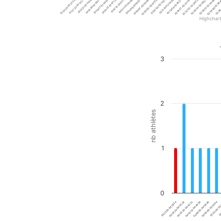
01:27:23-01:31:21
01:47:13-01:51:11
02:07:03-02:11:01
02:26:53-02:30:51
01:39:17-01:43:15
01:59:07-02:03:05
02:18:57-02:22:55
02:38:
01:31:21-01:35:19
01:51:11-01:55:09
02:11:01-02:14:59
02:30:51-02:34:49
01:23:25-01:27:23
01:43:15-01:47:13
02:03:05-02:07:03
02:22:55-02:26:53
01:35:19-01:39:17
01:55:09-01:59:07
02:14:59-02:18:57
02:34:49-02:38
Highchar
End of interactive chart.
Total
3
Bar chart with 20 bars.
1e/20 - top 5%
View as data table, Total
The chart has 1 X axis di
The chart has 1 Y axis di
2
nb athlètes
1
0
04:28:24-04:35:28
05:03:44-05
04:49:36-04:56:40
04:35:28-04:42:32
05:
04:21:20-04:28:24
04:56:40-05:03:44
04:42:32-04:49:36