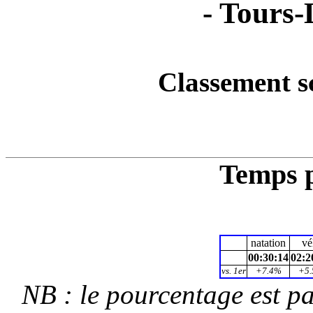
- Tours-
Classement s
Temps p
natation
vé
00:30:14
02:2
vs. 1er
+7.4%
+5
NB : le pourcentage est p