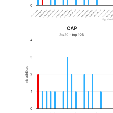
0
02:17:14-02:21:01
02:36:09-02:39:56
02:55:04-02:58:51
03:13:59-03:17:46
02:28:35-02:32:22
02:47:30-02:51:17
03:06:25-03:10:12
03:25:
02:21:01-02:24:48
02:39:56-02:43:43
02:58:51-03:02:38
03:17:46-03:21:33
02:13:27-02:17:14
03:10:12-03:13:59
02:32:22-02:36:09
02:51:17-02:55:04
02:24:48-02:28:35
02:43:43-02:47:30
03:02:38-03:06:25
03:21:33-03:25
Highchar
End of interactive chart.
CAP
CAP
2e/20 -
top 10%
4
Bar chart with 20 bars.
2e/20 - top 10%
View as data table, CAP
The chart has 1 X axis displaying categories.
3
The chart has 1 Y axis displaying nb athlètes. Data ranges
nb athlètes
2
1
0