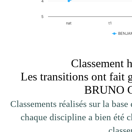
4
5
nat
t1
BENJAM
End of interactive chart.
Classement ho
Les transitions ont fa
BRUNO G
Classements réalisés sur la base 
chaque discipline a bien été c
classe