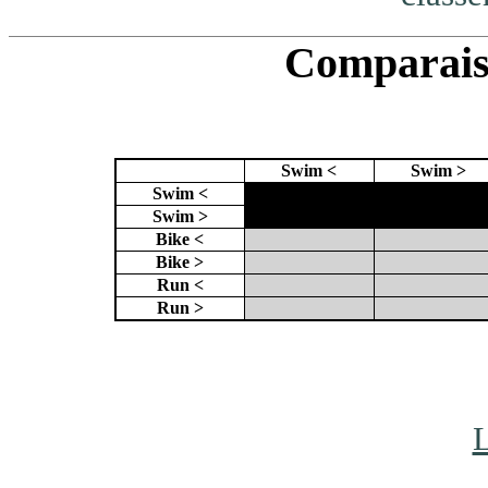
Comparaiso
Swim <
Swim >
Swim <
X
X
Swim >
X
Bike <
Bike >
Run <
Run >
L