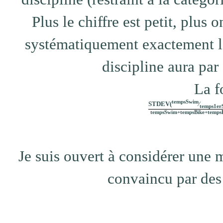
Plus le chiffre est petit, plus
systématiquement exactement l
discipline aura par
La f
tempsSwim
STDEV(
⁄
temps1er
tempsSwim+tempsBike+temps
Je suis ouvert à considérer une me
convaincu par des 