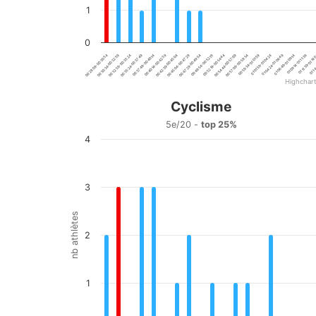
1
0
00:30:34-00:32:59
00:42:39-00:45:04
00:54:44-00:57:09
01:06:49-01:09:14
00:37:49-00:40:14
00:49:54-00:52:19
01:01:59-01:04:24
01:14
00:32:59-00:35:24
00:45:04-00:47:29
00:57:09-00:59:34
01:09:14-01:11:39
00:28:09-00:30:34
01:04:24-01:06:49
00:40:14-00:42:39
00:52:19-00:54:44
00:35:24-00:37:49
00:47:29-00:49:54
00:59:34-01:01:59
01:11:39-01:14
Highchar
End of interactive chart.
Cyclisme
Cyclisme
5e/20 -
top 25%
4
Bar chart with 20 bars.
5e/20 - top 25%
View as data table, Cyclisme
The chart has 1 X axis displaying categories.
3
The chart has 1 Y axis displaying nb athlètes. Data ranges
nb athlètes
2
1