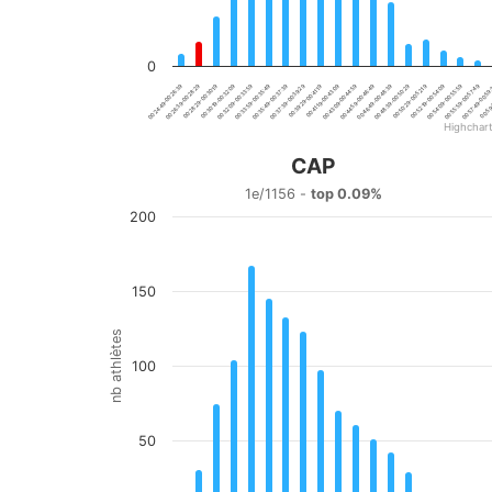
0
00:30:19-00:32:09
00:39:29-00:41:19
00:48:39-00:50:29
00:57:49-00:59
00:24:49-00:26:39
00:33:59-00:35:49
00:43:09-00:44:59
00:52:19-00:54:09
00:28:29-00:30:19
00:37:39-00:39:29
00:46:49-00:48:39
00:55:59-00:57:49
00:50:29-00:52:19
00:59:
00:32:09-00:33:59
00:41:19-00:43:09
00:26:39-00:28:29
00:35:49-00:37:39
00:44:59-00:46:49
00:54:09-00:55:59
Highchar
End of interactive chart.
CAP
CAP
1e/1156 -
top 0.09%
200
Bar chart with 20 bars.
1e/1156 - top 0.09%
View as data table, CAP
The chart has 1 X axis displaying categories.
150
The chart has 1 Y axis displaying nb athlètes. Data range
nb athlètes
100
50