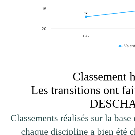
15
17
17
20
nat
Vale
End of interactive chart.
Classement ho
Les transitions ont fa
DESCHA
Classements réalisés sur la base 
chaque discipline a bien été c