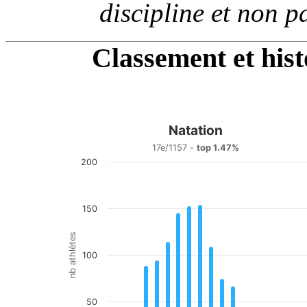
discipline et non p
Classement et his
Natation
Natation
17e/1157 -
top 1.47%
200
Bar chart with 20 bars.
17e/1157 - top 1.47%
View as data table, Natation
The chart has 1 X axis displaying categories.
150
The chart has 1 Y axis displaying nb athlètes. Data range
nb athlètes
100
50