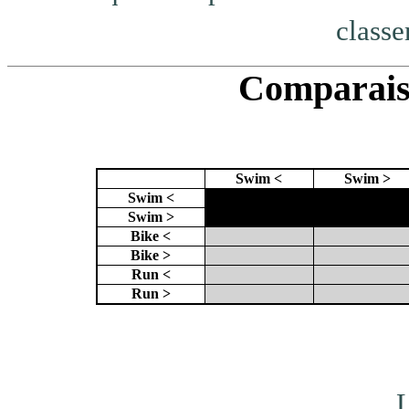
classe
Comparaiso
Swim <
Swim >
Swim <
X
X
Swim >
X
Bike <
Bike >
Run <
Run >
L