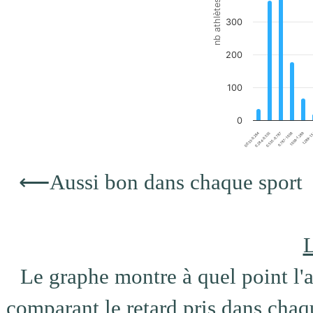
nb athlètes
300
200
100
0
0.787-1.038
0.033-0.284
1.289-1.
0.535-0.787
1.038-1.289
0.284-0.535
End of interactive chart.
⟵
Aussi bon dans chaque sport
L
Le graphe montre à quel point l'at
comparant le retard pris dans chaqu