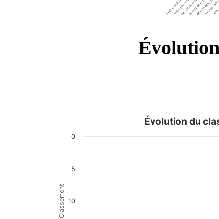
04:37:32-04:47:27
04:07:47-04:17:42
04:57:22-05:07:
04:27:37-04:37:32
04:47:27-04:57:22
04:17:42-04:27:37
05:07:
End of interactive chart.
Évolution
Évolution du cla
Évolution du classement au fil de la course
0
Line chart with 3 data points.
View as data table, Évolution du classement au fil de la 
The chart has 1 X axis displaying categories.
5
The chart has 1 Y axis displaying Classement. Data ra
Classement
10