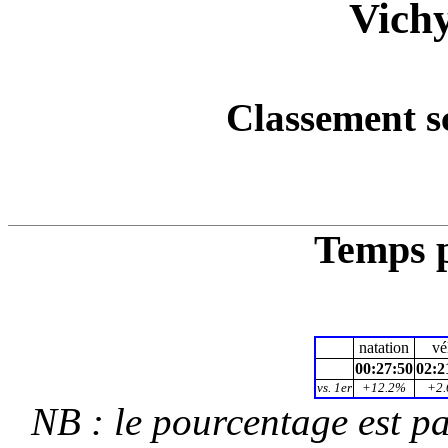
Vich
Classement s
Temps p
natation
vé
00:27:50
02:2
vs. 1er
+12.2%
+2
NB : le pourcentage est p