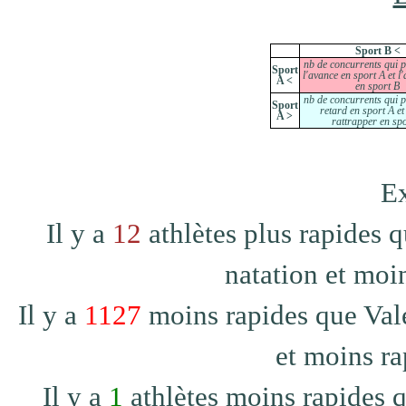
Sport B <
nb de concurrents qui 
Sport
l'avance en sport A et l
A <
en sport B
nb de concurrents qui 
Sport
retard en sport A et
A >
rattrapper en sp
Ex
Il y a
12
athlètes plus rapide
natation et moi
Il y a
1127
moins rapides que V
et moins ra
Il y a
1
athlètes moins rapide