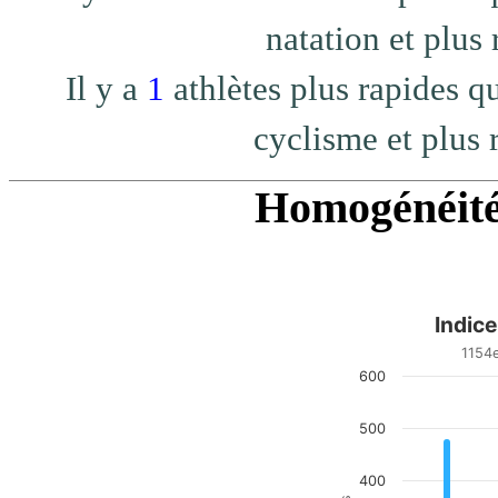
natation et plus 
Il y a
1
athlètes plus rapide
cyclisme et plus 
Homogénéité 
Indic
Indice d homogénéité
1154
600
Bar chart with 20 bars.
1154e/1155 - top 99.91
View as data table, Indic
500
The chart has 1 X axis di
The chart has 1 Y axis di
400