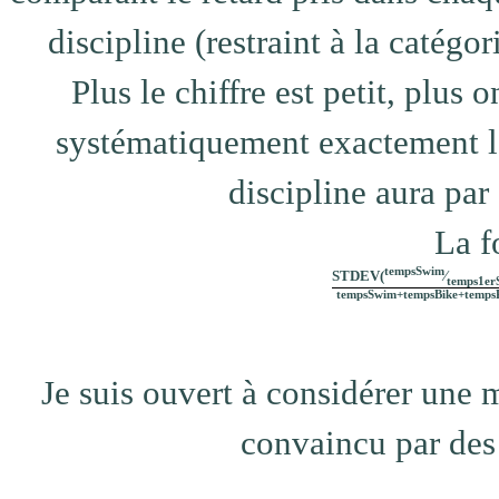
discipline (restraint à la catégo
Plus le chiffre est petit, plus
systématiquement exactement l
discipline aura par
La f
tempsSwim
STDEV(
⁄
temps1er
tempsSwim+tempsBike+temps
Je suis ouvert à considérer une me
convaincu par des 