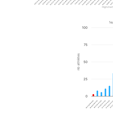
02:17:57-02:25:25
02:55:17-03:02:45
03:32:37-03:40:05
04:09:57-04:17
01:55:33-02:03:01
02:32:53-02:40:21
03:10:13-03:17:41
03:47:33-03:55:01
02:10:29-02:17:57
02:47:49-02:55:17
03:25:09-03:32:37
04:02:29-04:09:57
03:40:05-03:47:33
04:17:
02:25:25-02:32:53
03:02:45-03:10:13
02:03:01-02:10:29
02:40:21-02:47:49
03:17:41-03:25:09
03:55:01-04:02:29
Highchar
End of interactive chart.
Total
1e
100
Bar chart with 20 bars.
1e/794 - top 0.13%
View as data table, Total
The chart has 1 X axis di
75
The chart has 1 Y axis di
nb athlètes
50
25
0
07:12:09-07:27:09
06:27:09-06:42:09
07:42:09-07:57:
06:57:09-07:12:09
07:27:09-07:42:09
06:42:09-06:57:09
07:57:0