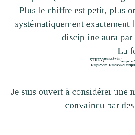
Plus le chiffre est petit, plus
systématiquement exactement l
discipline aura par
La f
tempsSwim
STDEV(
⁄
temps1er
tempsSwim+tempsBike+temps
Je suis ouvert à considérer une me
convaincu par des 