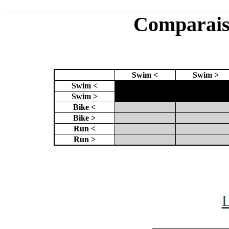
Comparaiso
Swim <
Swim >
Swim <
X
X
Swim >
X
Bike <
Bike >
Run <
Run >
L