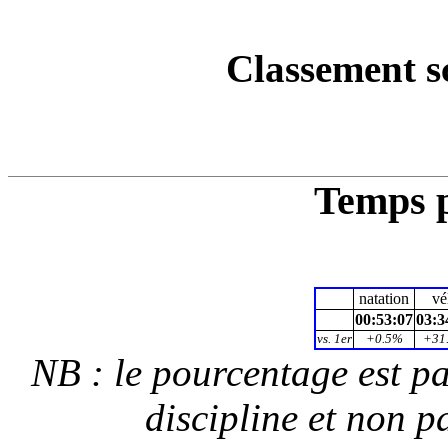
Classement s
Temps p
natation
vé
00:53:07
03:3
vs. 1er
+0.5%
+31
NB : le pourcentage est p
discipline et non p