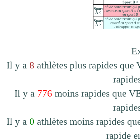
Sport B <
nb de concurrents qui 
Sport
l'avance en sport A et l
A <
en sport B
nb de concurrents qui 
Sport
retard en sport A et
A >
rattrapper en sp
Ex
Il y a
8
athlètes plus rapides qu
rapide
Il y a
776
moins rapides que V
rapide
Il y a
0
athlètes moins rapides q
rapide e