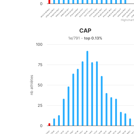
0
01:04:21-01:08:11
01:23:31-01:27:21
01:42:41-01:46:31
02:01:51-02:05
00:52:51-00:56:41
01:12:01-01:15:51
01:31:11-01:35:01
01:50:21-01:54:11
01:00:31-01:04:21
01:19:41-01:23:31
01:38:51-01:42:41
01:58:01-02:01:51
01:46:31-01:50:21
02:05
01:08:11-01:12:01
01:27:21-01:31:11
00:56:41-01:00:31
01:15:51-01:19:41
01:35:01-01:38:51
01:54:11-01:58:01
Highchar
End of interactive chart.
CAP
CAP
1e/791 -
top 0.13%
100
Bar chart with 20 bars.
1e/791 - top 0.13%
View as data table, CAP
The chart has 1 X axis displaying categories.
75
The chart has 1 Y axis displaying nb athlètes. Data ranges
nb athlètes
50
25
0