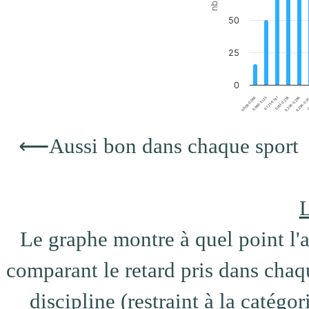
50
25
0
0.181-0.238
0.008-0.066
0.296-0.3
0.123-0.181
0.238-0.296
0.066-0.123
0
End of interactive chart.
⟵
Aussi bon dans chaque sport
L
Le graphe montre à quel point l'at
comparant le retard pris dans chaqu
discipline (restraint à la catégo