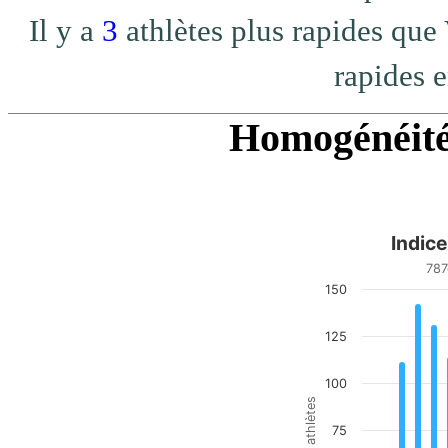
Il y a
3
athlètes plus rapides q
rapides e
Homogénéité 
Indic
Indice d homogénéité
787
150
Bar chart with 20 bars.
787e/787 - top 100%
View as data table, Indic
125
The chart has 1 X axis di
The chart has 1 Y axis di
100
nb athlètes
75