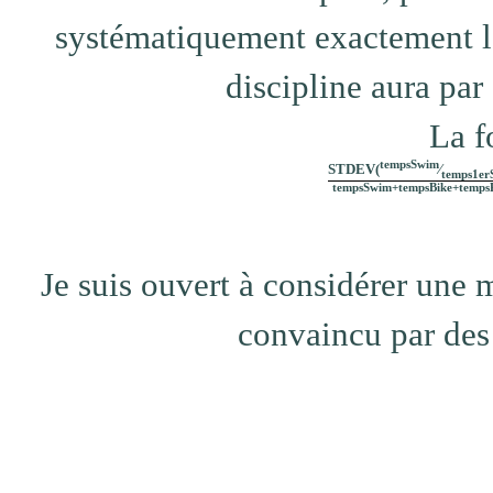
systématiquement exactement l
discipline aura par
La f
tempsSwim
STDEV(
⁄
temps1er
tempsSwim+tempsBike+temps
Je suis ouvert à considérer une me
convaincu par des 