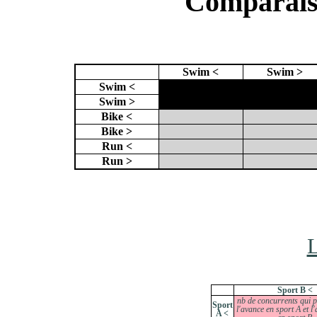
Comparaiso
Swim <
Swim >
Swim <
X
X
Swim >
X
Bike <
Bike >
Run <
Run >
L
Sport B <
nb de concurrents qui 
Sport
l'avance en sport A et l
A <