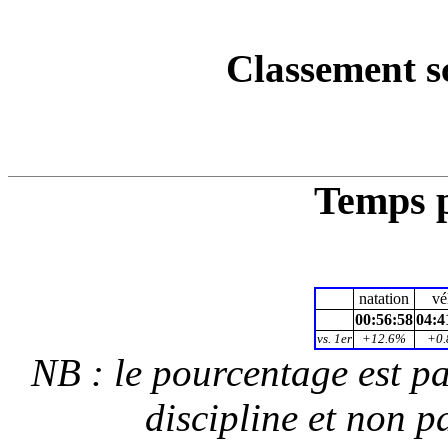
Classement s
Temps p
natation
vé
00:56:58
04:4
vs. 1er
+12.6%
+0
NB : le pourcentage est p
discipline et non p