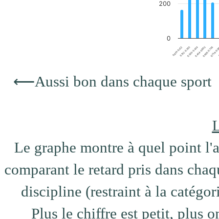
200
0
0.001-0.152
0.756-0.
0.152-0.303
0
0.303-0.454
0.454-0.605
0.605-0.756
End of interactive chart.
⟵
Aussi bon dans chaque sport
L
Le graphe montre à quel point l'at
comparant le retard pris dans chaqu
discipline (restraint à la catégo
Plus le chiffre est petit, plus