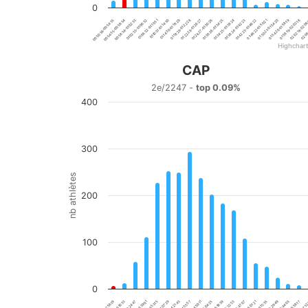
0
01:02:33-01:06:32
01:22:28-01:26:27
01:42:23-01:46:22
02:02:18-02:06
00:50:36-00:54:35
01:10:31-01:14:30
01:30:26-01:34:25
01:50:21-01:54:20
00:58:34-01:02:33
01:18:29-01:22:28
01:38:24-01:42:23
01:58:19-02:02:18
01:46:22-01:50:21
02:06
01:06:32-01:10:31
01:26:27-01:30:26
00:54:35-00:58:34
01:14:30-01:18:29
01:34:25-01:38:24
01:54:20-01:58:19
Highchar
End of interactive chart.
CAP
CAP
2e/2247 -
top 0.09%
400
Bar chart with 20 bars.
2e/2247 - top 0.09%
View as data table, CAP
The chart has 1 X axis displaying categories.
300
The chart has 1 Y axis displaying nb athlètes. Data range
nb athlètes
200
100
0