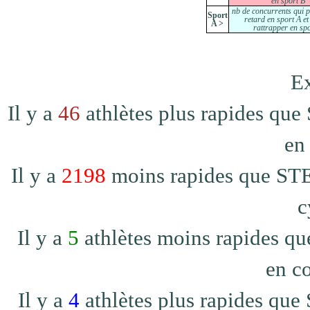
en sport B
nb de concurrents qui 
Sport
retard en sport A et
A >
rattrapper en sp
Ex
Il y a
46
athlètes plus rapides que
en
Il y a
2198
moins rapides que STEI
c
Il y a
5
athlètes moins rapides qu
en co
Il y a
4
athlètes plus rapides que