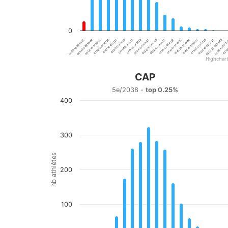
0
01:02:55-01:07:10
01:24:10-01:28:25
01:45:25-01:49:40
02:06:40-02:10
00:50:10-00:54:25
01:11:25-01:15:40
01:32:40-01:36:55
01:53:55-01:58:10
00:58:40-01:02:55
01:19:55-01:24:10
01:41:10-01:45:25
02:02:25-02:06:40
01:49:40-01:53:55
02:10
01:07:10-01:11:25
01:28:25-01:32:40
00:54:25-00:58:40
01:15:40-01:19:55
01:36:55-01:41:10
01:58:10-02:02:25
Highchar
End of interactive chart.
CAP
CAP
5e/2038 -
top 0.25%
400
Bar chart with 20 bars.
5e/2038 - top 0.25%
View as data table, CAP
The chart has 1 X axis displaying categories.
300
The chart has 1 Y axis displaying nb athlètes. Data range
nb athlètes
200
100