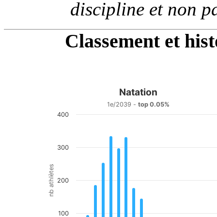
discipline et non p
Classement et his
Natation
Natation
1e/2039 -
top 0.05%
400
Bar chart with 20 bars.
1e/2039 - top 0.05%
View as data table, Natation
The chart has 1 X axis displaying categories.
300
The chart has 1 Y axis displaying nb athlètes. Data range
nb athlètes
200
100