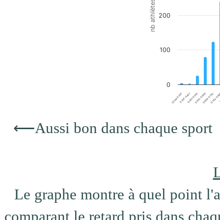
nb athlètes
200
100
0
0.555-0.659
0.244-0.347
0.762-0.8
0.451-0.555
0.659-0.762
0.347-0.451
0
End of interactive chart.
⟵
Aussi bon dans chaque sport
L
Le graphe montre à quel point l'at
comparant le retard pris dans chaqu