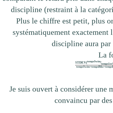
discipline (restraint à la catégo
Plus le chiffre est petit, plus
systématiquement exactement l
discipline aura par
La f
tempsSwim
STDEV(
⁄
temps1er
tempsSwim+tempsBike+temps
Je suis ouvert à considérer une me
convaincu par des 