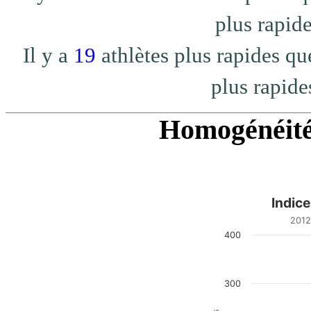
plus rapide
Il y a
19
athlètes plus rapides 
plus rapide
Homogénéité 
Indic
Indice d homogénéité
2012
400
Bar chart with 20 bars.
2012e/2012 - top 100%
View as data table, Indic
The chart has 1 X axis di
300
The chart has 1 Y axis di