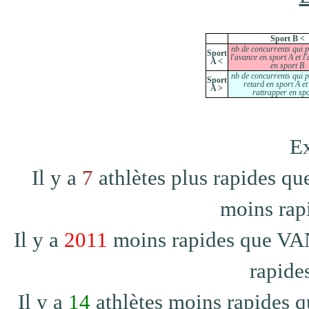
Sport B <
nb de concurrents qui 
Sport
l'avance en sport A et l
A <
en sport B
nb de concurrents qui 
Sport
retard en sport A et
A >
rattrapper en sp
Ex
Il y a
7
athlètes plus rapides q
moins rap
Il y a
2011
moins rapides que VAN
rapide
Il y a
14
athlètes moins rapides 