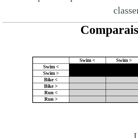
classe
Comparaiso
Swim <
Swim >
Swim <
X
X
Swim >
X
Bike <
Bike >
Run <
Run >
L