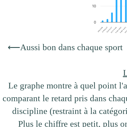
10
0
0.08-0.146
0.407-0.473
0.146-0.211
0.47
0.211-0.277
0.277-0.342
0.342-0.407
End of interactive chart.
⟵
Aussi bon dans chaque sport
L
Le graphe montre à quel point l'at
comparant le retard pris dans chaqu
discipline (restraint à la catégo
Plus le chiffre est petit, plus