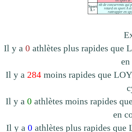
en sport B
nb de concurrents qui 
Sport
retard en sport A et
A >
rattrapper en sp
Ex
Il y a
0
athlètes plus rapides que 
en
Il y a
284
moins rapides que LOY 
c
Il y a
0
athlètes moins rapides qu
en co
Il y a
0
athlètes plus rapides que