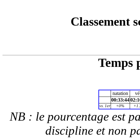
Classement s
Temps p
natation
vé
00:33:44
02:1
vs. 1er
+0%
+1
NB : le pourcentage est p
discipline et non p