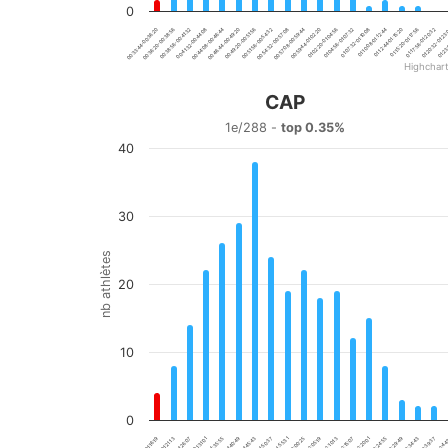
0
00:33:44-00:36:20
00:46:44-00:49:20
00:59:44-01:02:20
01:12:44-01:15:20
00:36:20-00:38:56
00:49:20-00:51:56
01:02:20-01:04:56
01:15:20-01:17:56
00:38:56-00:41:32
00:51:56-00:54:32
01:04:56-01:07:32
01:17:56-01:20:32
00:41:32-00:44:08
01:07:32-01:10:08
01:20:32-01:23
00:54:32-00:57:08
00:44:08-00:46:44
00:57:08-00:59:44
01:10:08-01:12:44
01:23:
Highchar
End of interactive chart.
CAP
CAP
1e/288 -
top 0.35%
40
Bar chart with 20 bars.
1e/288 - top 0.35%
View as data table, CAP
The chart has 1 X axis displaying categories.
30
The chart has 1 Y axis displaying nb athlètes. Data ranges
nb athlètes
20
10
0