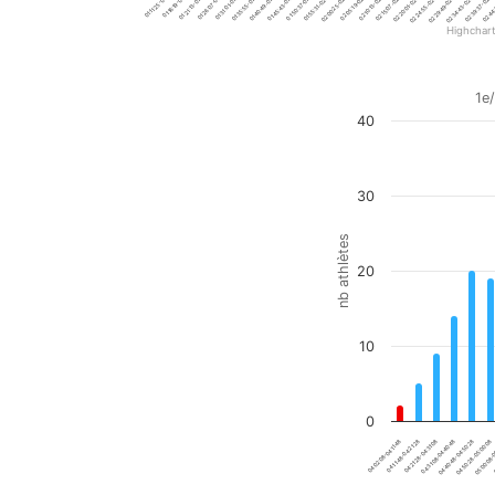
01:11:25-01:16:19
01:35:55-01:40:49
02:00:25-02:05:19
02:24:55-02:29:49
01:16:19-01:21:13
01:40:49-01:45:43
02:05:19-02:10:13
02:29:49-02:34:43
01:21:13-01:26:07
01:45:43-01:50:37
02:10:13-02:15:07
02:34:43-02:39:37
01:26:07-01:31:01
02:15:07-02:20:01
02:39:37-02:44
01:50:37-01:55:31
01:31:01-01:35:55
01:55:31-02:00:25
02:20:01-02:24:55
02:44:
Highchar
End of interactive chart.
Total
1e
40
Bar chart with 20 bars.
1e/288 - top 0.35%
View as data table, Total
The chart has 1 X axis di
30
The chart has 1 Y axis di
nb athlètes
20
10
0
04:02:08-04:11:48
04:50:28-05:00:08
04:11:48-04:21:28
05:00:08-
04:21:28-04:31:08
0
04:31:08-04:40:48
04:40:48-04:50:28