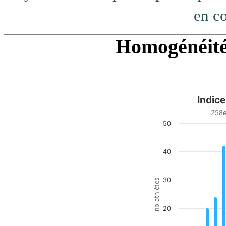
en co
Homogénéité 
Indic
Indice d homogénéité
258e
50
Bar chart with 20 bars.
258e/288 - top 89.58%
View as data table, Indic
40
The chart has 1 X axis di
The chart has 1 Y axis di
30
nb athlètes
20