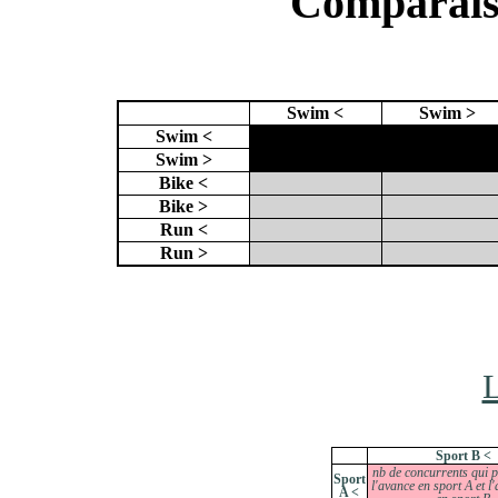
Comparaiso
Swim <
Swim >
Swim <
X
X
Swim >
X
Bike <
Bike >
Run <
Run >
L
Sport B <
nb de concurrents qui 
Sport
l'avance en sport A et l
A <