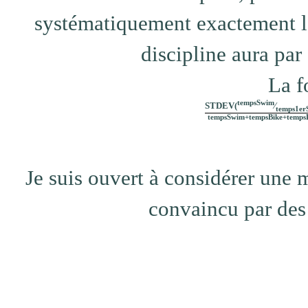
systématiquement exactement l
discipline aura par
La f
tempsSwim
STDEV(
⁄
temps1er
tempsSwim+tempsBike+temps
Je suis ouvert à considérer une me
convaincu par des 